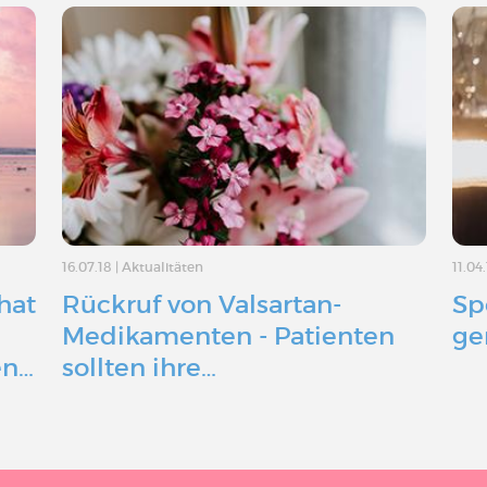
16.07.18
|
Aktualitäten
11.04
hat
Rückruf von Valsartan-
Sp
Medikamenten - Patienten
ge
en…
sollten ihre…