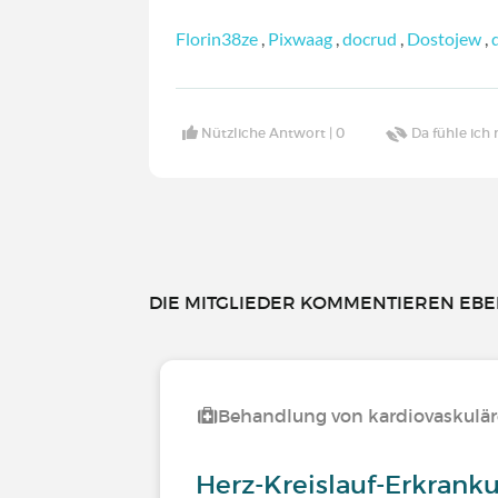
Florin38ze
,
Pixwaag
,
docrud
,
Dostojew
,
Nützliche Antwort |
0
Da fühle ich 
DIE MITGLIEDER KOMMENTIEREN EBEN
Behandlung von kardiovaskulä
Herz-Kreislauf-Erkrank