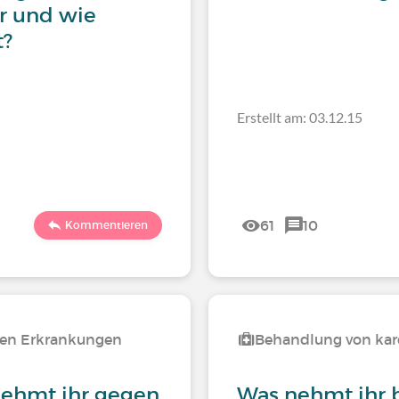
r und wie
t?
Erstellt am: 03.12.15
61
10
Kommentieren
ren Erkrankungen
Behandlung von kar
ehmt ihr gegen
Was nehmt ihr 