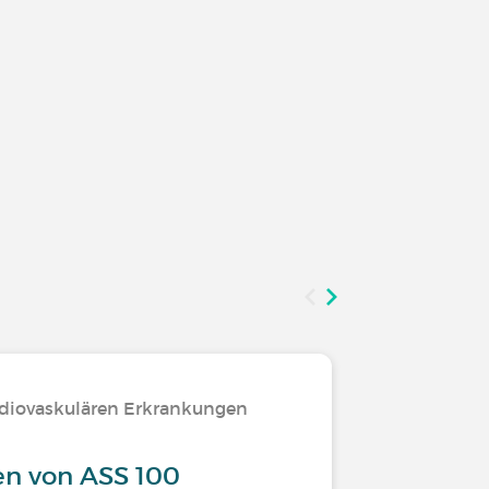
diovaskulären Erkrankungen
Entspann
n von ASS 100
Spiel: A