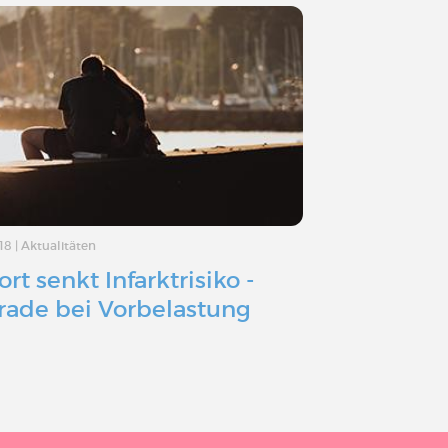
.18
|
Aktualitäten
04.03.18
|
Aktualität
ort senkt Infarktrisiko -
Herzschme
rade bei Vorbelastung