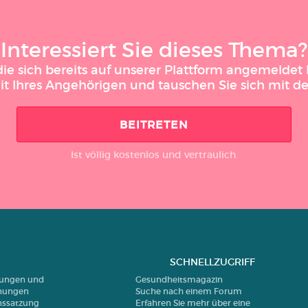
Interessiert Sie dieses Thema?
 sich bereits auf unserer Plattform angemeldet h
it Ihres Angehörigen und tauschen Sie sich mit 
BEITRETEN
Ist völlig kostenlos und vertraulich.
SCHNELLZUGRIFF
erungen und
Gesundheitsmagazin
nungen
Suche nach einem Forum
nssatzung
Erfahren Sie mehr über eine