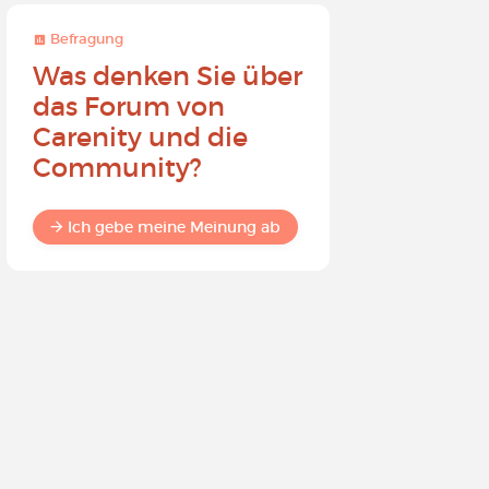
Befragung
Befragung
Was denken Sie über
Werden 
das Forum von
Carenit
Carenity und die
- Bewirk
Community?
in der 
Ich gebe meine Meinung ab
Ich gebe