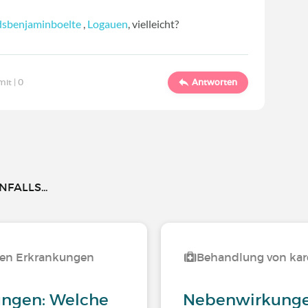
dsbenjaminboelte
,
Logauen
, vielleicht?
mit |
0
Antworten
FALLS...
ren Erkrankungen
Behandlung von kar
ungen: Welche
Nebenwirkunge