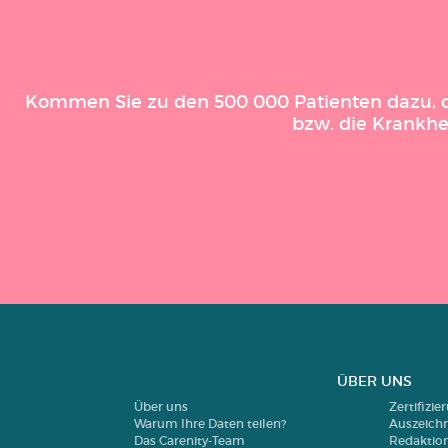
Kommen Sie zu den 500 000 Patienten dazu, die
bzw. die Krankhe
ÜBER UNS
Über uns
Zertifizi
Warum Ihre Daten teilen?
Auszeich
Das Carenity-Team
Redaktio