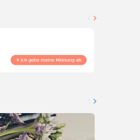
Befragung
Werden S
Commun
Ich gebe meine Meinung ab