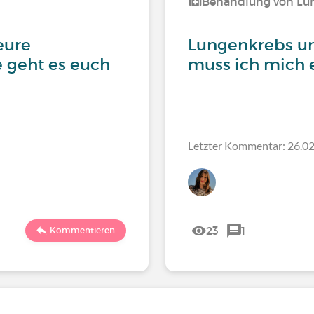
Behandlung von Lu
eure
Lungenkrebs u
 geht es euch
muss ich mich e
Letzter Kommentar: 26.02
23
1
Kommentieren