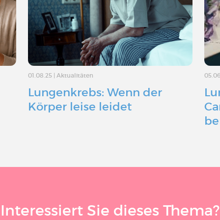
01.08.25
|
Aktualitäten
05.0
Lungenkrebs: Wenn der
Lu
Körper leise leidet
Ca
…
be
Interessiert Sie dieses Thema?