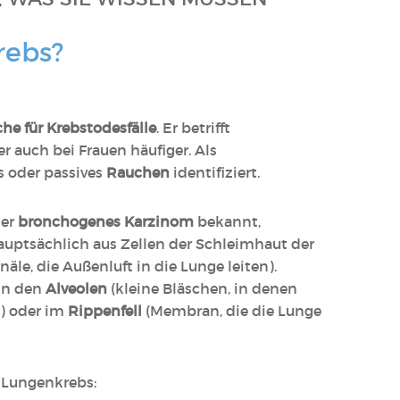
rebs?
he für Krebstodesfälle
. Er betrifft
r auch bei Frauen häufiger. Als
s oder passives
Rauchen
identifiziert.
er
bronchogenes Karzinom
bekannt,
auptsächlich aus Zellen der Schleimhaut der
le, die Außenluft in die Lunge leiten).
 in den
Alveolen
(kleine Bläschen, in denen
d) oder im
Rippenfell
(Membran, die die Lunge
 Lungenkrebs: