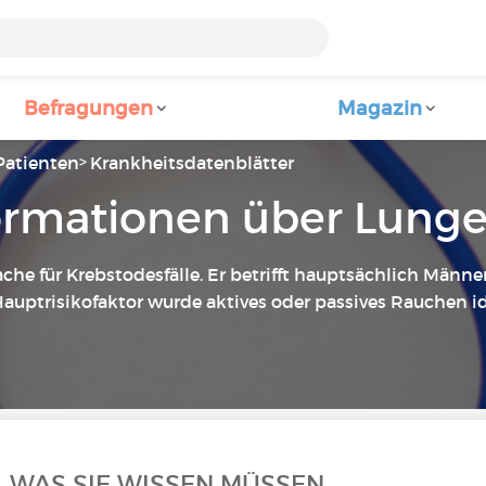
Befragungen
Magazin
Patienten
Krankheitsdatenblätter
formationen über Lung
he für Krebstodesfälle. Er betrifft hauptsächlich Männer
Hauptrisikofaktor wurde aktives oder passives Rauchen ide
, WAS SIE WISSEN MÜSSEN