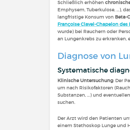
Schließlich erhöhen
chronisch
Emphysem, Tuberkulose, …), da
langfristige Konsum von
Beta-C
Françoise Clavel-Chapelon des
wurde) bei Rauchern oder Perso
an Lungenkrebs zu erkranken, e
Diagnose von L
Systematische diag
Klinische Untersuchung
: Der P
um nach Risikofaktoren (Rauch
Substanzen, …) und eventuelle
suchen.
Der Arzt wird den Patienten u
einem Stethoskop Lunge und He