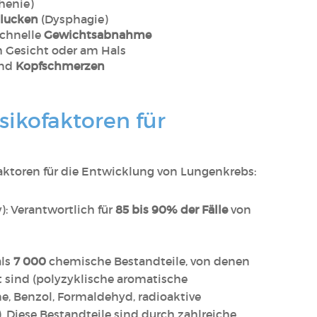
henie)
hlucken
(Dysphagie)
chnelle
Gewichtsabnahme
 Gesicht oder am Hals
nd
Kopfschmerzen
ikofaktoren für
faktoren für die Entwicklung von Lungenkrebs:
v): Verantwortlich für
85 bis 90% der Fälle
von
als
7 000
chemische Bestandteile, von denen
 sind (polyzyklische aromatische
e, Benzol, Formaldehyd, radioaktive
 Diese Bestandteile sind durch zahlreiche