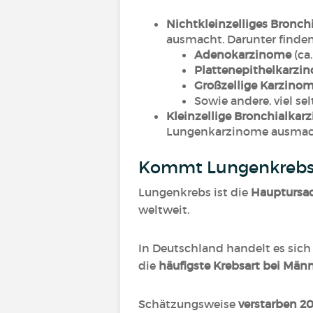
Nichtkleinzelliges Bronc
ausmacht. Darunter finden
Adenokarzinome
(ca
Plattenepithelkarzi
Großzellige Karzino
Sowie andere, viel se
Kleinzellige Bronchialkar
Lungenkarzinome ausmac
Kommt Lungenkrebs 
Lungenkrebs ist die
Hauptursac
weltweit.
In Deutschland handelt es sic
die
häufigste Krebsart bei Män
Schätzungsweise
verstarben 20