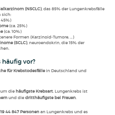
hialkarzinom (NSCLC)
, das 85% der Lungenkrebsfälle
 sich:
. 45%)
nome
(ca. 25%)
me
(ca. 10%)
ltenere Formen (Karzinoid-Tumore, …)
zinome (SCLC)
, neuroendokrin, die 15% der
hen.
häufig vor?
he für Krebstodesfälle
in Deutschland und
h um die
häufigste Krebsart
. Lungenkrebs ist
nern
und die
dritthäufigste bei Frauen
.
19 44 847 Personen
an Lungenkrebs und es