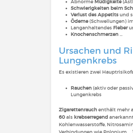
Abnorme
Müdigkeite
(Ast
Schwierigkeiten beim Sc
Verlust des Appetits
und s
Ödeme
(Schwellungen) im
Langanhaltendes
Fieber
u
Knochenschmerzen
…
Ursachen und Ris
Lungenkrebs
Es existieren zwei Hauptrisiko
Rauchen
(aktiv oder passi
Lungenkrebs
Zigarettenrauch
enthält mehr 
60
als
krebserregend
anerkannt
Kohlenwasserstoffe, Nitrosamin
Verbindungen wie Polonium, …).