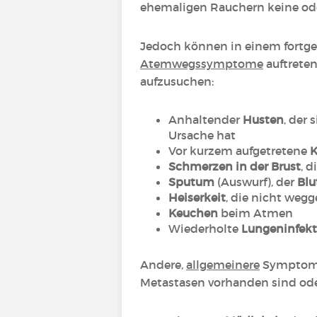
ehemaligen Rauchern keine od
Jedoch können in einem fortg
Atemwegssymptome
auftreten
aufzusuchen:
Anhaltender
Husten
, der
Ursache hat
Vor kurzem aufgetretene
K
Schmerzen in der Brust
, 
Sputum
(Auswurf), der
Blu
Heiserkeit
, die nicht wegg
Keuchen
beim Atmen
Wiederholte
Lungeninfekt
Andere,
allgemeinere
Symptome
Metastasen vorhanden sind oder