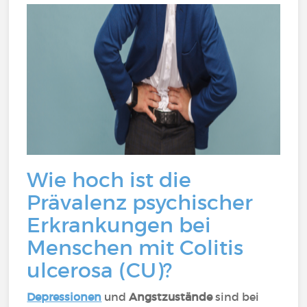
Wie hoch ist die
Prävalenz psychischer
Erkrankungen bei
Menschen mit Colitis
ulcerosa (CU)?
Depressionen
und
Angstzustände
sind bei