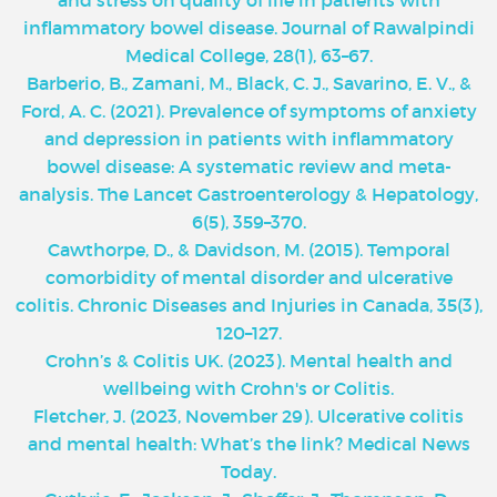
and stress on quality of life in patients with
inflammatory bowel disease. Journal of Rawalpindi
Medical College, 28(1), 63–67.
Barberio, B., Zamani, M., Black, C. J., Savarino, E. V., &
Ford, A. C. (2021). Prevalence of symptoms of anxiety
and depression in patients with inflammatory
bowel disease: A systematic review and meta-
analysis. The Lancet Gastroenterology & Hepatology,
6(5), 359–370.
Cawthorpe, D., & Davidson, M. (2015). Temporal
comorbidity of mental disorder and ulcerative
colitis. Chronic Diseases and Injuries in Canada, 35(3),
120–127.
Crohn’s & Colitis UK. (2023). Mental health and
wellbeing with Crohn's or Colitis.
Fletcher, J. (2023, November 29). Ulcerative colitis
and mental health: What’s the link? Medical News
Today.