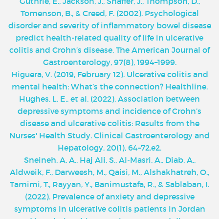
Guthrie, E., Jackson, J., Shaffer, J., Thompson, D.,
Tomenson, B., & Creed, F. (2002). Psychological
disorder and severity of inflammatory bowel disease
predict health-related quality of life in ulcerative
colitis and Crohn’s disease. The American Journal of
Gastroenterology, 97(8), 1994–1999.
Higuera, V. (2019, February 12). Ulcerative colitis and
mental health: What’s the connection? Healthline.
Hughes, L. E., et al. (2022). Association between
depressive symptoms and incidence of Crohn’s
disease and ulcerative colitis: Results from the
Nurses' Health Study. Clinical Gastroenterology and
Hepatology, 20(1), 64–72.e2.
Sneineh, A. A., Haj Ali, S., Al‑Masri, A., Diab, A.,
Aldweik, F., Darweesh, M., Qaisi, M., Alshakhatreh, O.,
Tamimi, T., Rayyan, Y., Banimustafa, R., & Sablaban, I.
(2022). Prevalence of anxiety and depressive
symptoms in ulcerative colitis patients in Jordan