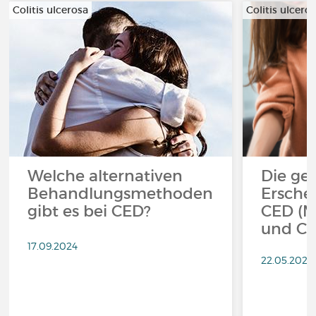
Colitis ulcerosa
Colitis ulcero
Welche alternativen
Die ge
Behandlungsmethoden
Ersche
gibt es bei CED?
CED (M
und Col
17.09.2024
22.05.2024