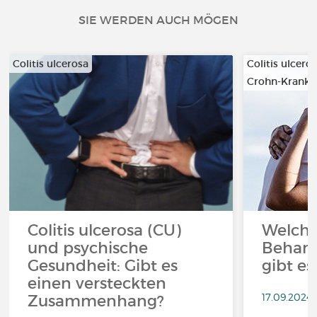
SIE WERDEN AUCH MÖGEN
Colitis ulcerosa
Colitis ulcero
Crohn-Krankh
Colitis ulcerosa (CU)
Welche
und psychische
Behan
Gesundheit: Gibt es
gibt es
einen versteckten
17.09.2024
Zusammenhang?