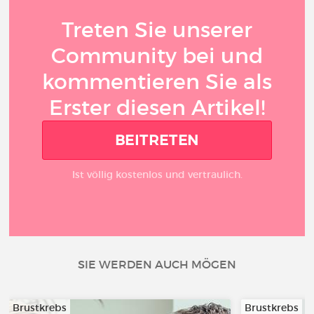
Treten Sie unserer
Community bei und
kommentieren Sie als
Erster diesen Artikel!
BEITRETEN
Ist völlig kostenlos und vertraulich.
SIE WERDEN AUCH MÖGEN
Brustkrebs
Brustkrebs