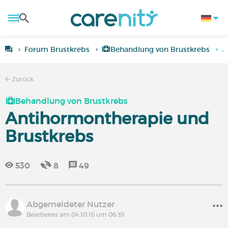
Forum Brustkrebs
Behandlung von Brustkrebs
A
Zurück
Behandlung von Brustkrebs
Antihormontherapie und
Brustkrebs
530
8
49
Abgemeldeter Nutzer
Bearbeitet am 04.10.16 um 06:39