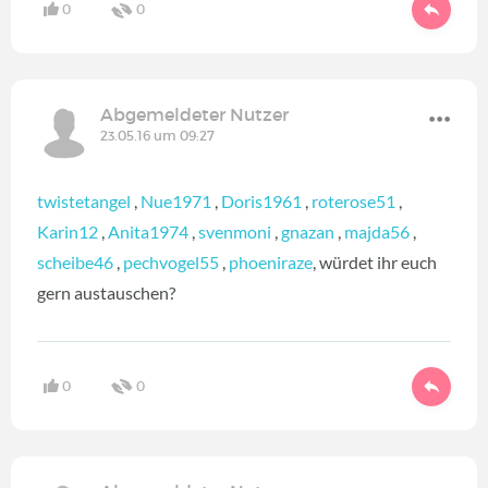
0
0
Abgemeldeter Nutzer
23.05.16 um 09:27
twistetangel
,
Nue1971
,
Doris1961
,
roterose51
,
Karin12
,
Anita1974
,
svenmoni
,
gnazan
,
majda56
,
scheibe46
,
pechvogel55
,
phoeniraze
, würdet ihr euch
gern austauschen?
0
0