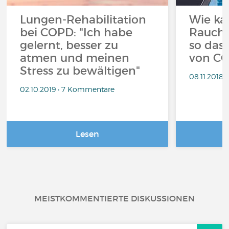
Lungen-Rehabilitation
Wie ka
bei COPD: "Ich habe
Rauche
gelernt, besser zu
so das 
atmen und meinen
von CO
Stress zu bewältigen"
08.11.2018
02.10.2019 • 7 Kommentare
Lesen
MEISTKOMMENTIERTE DISKUSSIONEN