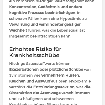
ein chronisch niedriger Sauerstoffgehalt kann
Konzentration, Gedächtnis und andere
kognitive Prozesse beeinträchtigen
. In
schweren Fällen kann eine Hypoxämie zu
Verwirrung und verminderter geistiger
Wachheit
führen, was die Lebensqualität
insgesamt beeinträchtigen kann.
Erhöhtes Risiko für
Krankheitsschübe
Niedrige Sauerstoffwerte können
Exazerbationen oder plötzliche Schübe
von
Symptomen wie
vermehrtem Husten,
Keuchen und Auswurf
auslösen
.
Hypoxämie
verstärkt die
Entzündungsreaktion
, was
die
Obstruktion der Atemwege verschlimmern
und zu häufigeren und schwereren
Krankheitsschüben führen kann, die