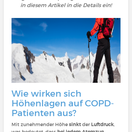
in diesem Artikel in die Details ein!
Wie wirken sich
Höhenlagen auf COPD-
Patienten aus?
Mit zunehmender Höhe
sinkt
der
Luftdruck
,
was bedeutet, dass
bei jedem Atemzug