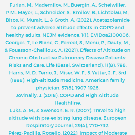
Furian, M., Mademilov, M., Buergin, A., Scheiwiller,
P.M., Mayer, L., Schneider, S., Emilov, B., Lichtblau, M.,
Bitos, K., Muralt, L., & Groth, A. (2022). Acetazolamide
to prevent adverse altitude effects in COPD and
healthy adults. NEJM evidence, 1(1), EVIDoa2100006.
Georges, T., Le Blanc, C., Ferreol, S., Menu, P., Dauty, M.,
& Fouasson-Chailloux, A. (2021). Effects of Altitude on
Chronic Obstructive Pulmonary Disease Patients:
Risks and Care. Life (Basel, Switzerland), 11(8), 798.
Harris, M. D., Terrio, J., Miser, W. F., & Yetter, J. F., 3rd
(1998). High-altitude medicine. American family
physician, 57(8), 1907–1926.
Jovinally, J. (2018). COPD and High Altitude.
Healthline.
Luks, A. M., & Swenson, E. R. (2007). Travel to high
altitude with pre-existing lung disease. European
Respiratory Journal, 29(4), 770–792.
Pérez-Padilla, Rogelio. (2022). Impact of Moderate