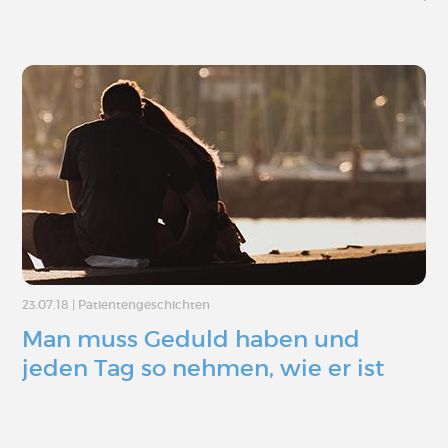
23.07.18
|
Patientengeschichten
Man muss Geduld haben und
jeden Tag so nehmen, wie er ist