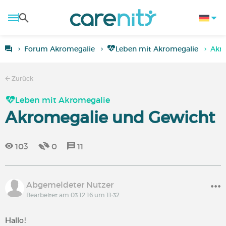
Forum Akromegalie
Leben mit Akromegalie
Akr
Zurück
Leben mit Akromegalie
Akromegalie und Gewicht
103
0
11
Abgemeldeter Nutzer
Bearbeitet am 03.12.16 um 11:32
Hallo!