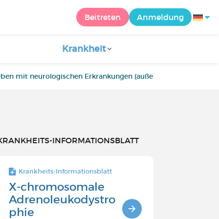
Beitreten
Anmeldung
Krankheit
eben mit neurologischen Erkrankungen (außer Parkinson und Al
KRANKHEITS-INFORMATIONSBLATT
Krankheits-Informationsblatt
X-chromosomale
Adrenoleukodystro
phie