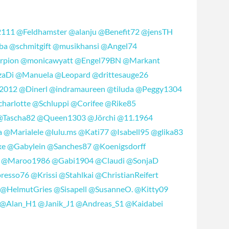
2111
@Feldhamster
@alanju
@Benefit72
@jensTH
ba
@schmitgift
@musikhansi
@Angel74
rpion
@monicawyatt
@Engel79BN
@Markant
zaDi
@Manuela
@Leopard
@drittesauge26
2012
@Dinerl
@indramaureen
@tiluda
@Peggy1304
harlotte
@Schluppi
@Corifee
@Rike85
@Tascha82
@Queen1303
@Jörchi
@11.1964
a
@Marialele
@lulu.ms
@Kati77
@Isabell95
@glika83
xe
@Gabylein
@Sanches87
@Koenigsdorff
@Maroo1986
@Gabi1904
@Claudi
@SonjaD
resso76
@Krissi
@Stahlkai
@ChristianReifert
@HelmutGries
@Sisapell
@SusanneO.
@Kitty09
@Alan_H1
@Janik_J1
@Andreas_S1
@Kaidabei