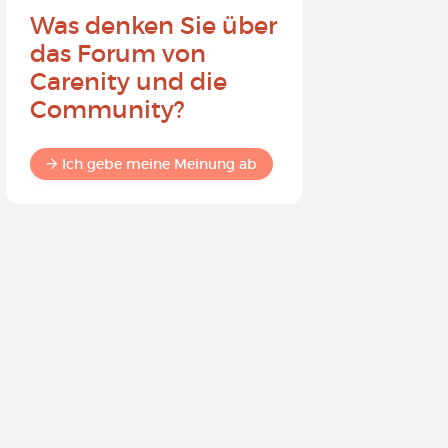
Was denken Sie über
Werden 
das Forum von
Carenit
Carenity und die
- Bewirk
Community?
in der 
Ich gebe meine Meinung ab
Ich gebe