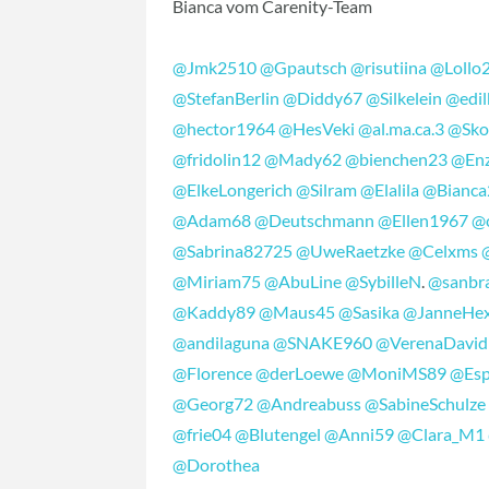
Bianca vom Carenity-Team
@Jmk2510
@Gpautsch
@risutiina
@Lollo
@StefanBerlin
@Diddy67
@Silkelein
@edil
@hector1964
@HesVeki
@al.ma.ca.3
@Sko
@fridolin12
@Mady62
@bienchen23
@En
@ElkeLongerich
@Silram
@Elalila
@Bianca
@Adam68
@Deutschmann
@Ellen1967
@c
@Sabrina82725
@UweRaetzke
@Celxms
@Miriam75
@AbuLine
@SybilleN
.
@sanbr
@Kaddy89
@Maus45
@Sasika
@JanneHe
@andilaguna
@SNAKE960
@VerenaDavid
@Florence
@derLoewe
@MoniMS89
@Esp
@Georg72
@Andreabuss
@SabineSchulze
@frie04
@Blutengel
@Anni59
@Clara_M1
@Dorothea