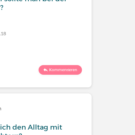
?
.18
Letzter Komm
80
7
Kommentieren
n
Leben mi
ich den Alltag mit
Atypisc