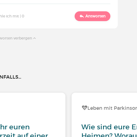
hle ich mit |
0
Antworten
tworten verbergen
FALLS...
Leben mit Parkinso
ihr euren
Wie sind eure 
zeit auf einer
Heimen? Worauf