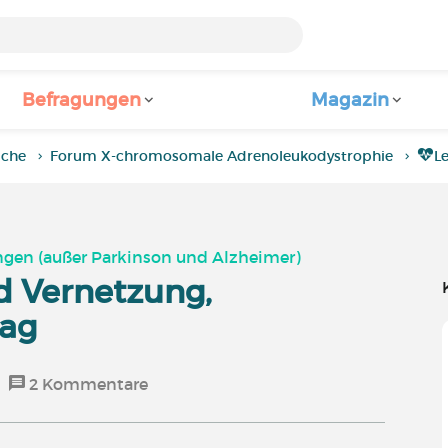
Befragungen
Magazin
iche
Forum X-chromosomale Adrenoleukodystrophie
L
gen (außer Parkinson und Alzheimer)
d Vernetzung,
tag
2
Kommentare