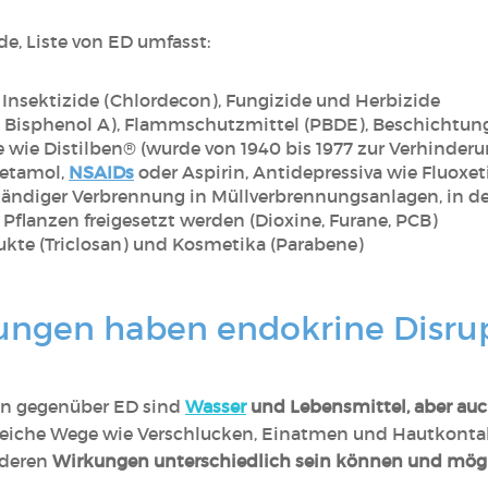
de, Liste von ED umfasst:
Insektizide (Chlordecon), Fungizide und Herbizide
 Bisphenol A), Flammschutzmittel (PBDE), Beschichtun
e Distilben® (wurde von 1940 bis 1977 zur Verhinderun
cetamol,
NSAIDs
oder Aspirin, Antidepressiva wie Fluoxet
ständiger Verbrennung in Müllverbrennungsanlagen, in de
Pflanzen freigesetzt werden (Dioxine, Furane, PCB)
te (Triclosan) und Kosmetika (Parabene)
ngen haben endokrine Disrup
on gegenüber ED sind
Wasser
und Lebensmittel, aber au
eiche Wege wie Verschlucken, Einatmen und Hautkonta
 deren
Wirkungen unterschiedlich sein können und mög