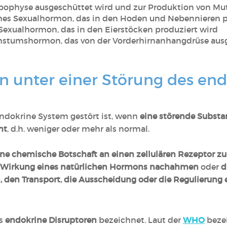
ypophyse ausgeschüttet wird und zur Produktion von Mu
ches Sexualhormon, das in den Hoden und Nebennieren p
s Sexualhormon, das in den Eierstöcken produziert wird
tumshormon, das von der Vorderhirnanhangdrüse ausge
n unter einer Störung des en
endokrine System gestört ist, wenn
eine störende Substa
mt
, d.h. weniger oder mehr als normal.
ine chemische Botschaft an einen zellulären Rezeptor z
 Wirkung eines natürlichen Hormons nachahmen
oder
d
, den Transport, die Ausscheidung oder die Regulierung
s
endokrine Disruptoren
bezeichnet. Laut der
WHO
bezei