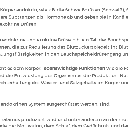
 Körper endokrin, wie z.B. die Schweißdrüsen (Schweiß),
ere Substanzen als Hormone ab und geben sie in Kanäle 
 exokrine Drüsen.
 endokrine und exokrine Drüse, d.h. ein Teil der Bauchs
en, die zur Regulierung des Blutzuckerspiegels ins Blu
dauungsflüssigkeiten in den Bauchspeicheldrüsengang 
cht es dem Körper,
lebenswichtige Funktionen
wie die F
d die Entwicklung des Organismus, die Produktion, Nu
chterhaltung des Wasser- und Salzgehalts im Körper und
m endokrinen System ausgeschüttet werden, sind:
alamus produziert wird und unter anderem an der moto
de, der Motivation, dem Schlaf, dem Gedächtnis und der 