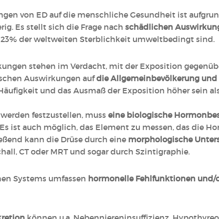
gen von ED auf die menschliche Gesundheit ist aufgrun
. Es stellt sich die Frage nach
schädlichen Auswirkun
 23% der weltweiten Sterblichkeit umweltbedingt sind.
kungen stehen im Verdacht, mit der Exposition gegen
ischen Auswirkungen auf
die Allgemeinbevölkerung und 
ufigkeit und das Ausmaß der Exposition höher sein als
werden festzustellen, muss
eine biologische Hormonbe
Es ist auch möglich, das Element zu messen, das die Hor
ießend kann die Drüse durch eine
morphologische Unte
hall, CT oder MRT und sogar durch Szintigraphie.
inen Systems umfassen
hormonelle Fehlfunktionen und/
retion
können u.a. Nebenniereninsuffizienz, Hypothyre