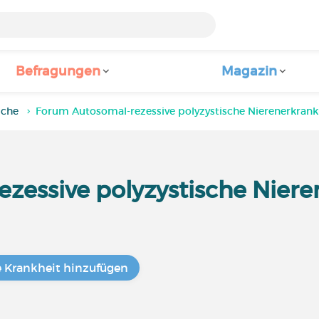
Befragungen
Magazin
iche
Forum Autosomal-rezessive polyzystische Nierenerkran
zessive polyzystische Nier
e Krankheit hinzufügen