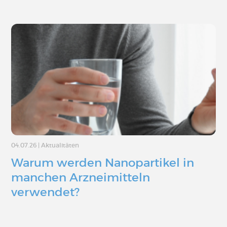
04.07.26
|
Aktualitäten
Warum werden Nanopartikel in
manchen Arzneimitteln
verwendet?