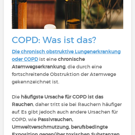
COPD: Was ist das?
Die chronisch obstruktive Lungenerkrankung
oder COPD
ist eine
chronische
Atemwegserkrankung
, die durch eine
fortschreitende Obstruktion der Atemwege
gekennzeichnet ist.
Die
häufigste Ursache für COPD ist das
Rauchen
, daher tritt sie bei Rauchern häufiger
auf. Es gibt jedoch auch andere Ursachen für
COPD, wie
Passivrauchen,
Umweltverschmutzung, berufsbedingte
Exposition gegenüber toxischen Substanzen,