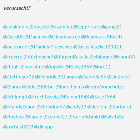
verursacht?
@anakinbln
@butz53
@dzampaj
@SeppFrank
@gung10
@Gerd05
@Daamen
@Ginamaytree
@Beamaus
@Raciti
@nasenrudi
@DanielaPlueschke
@Sasusilea
@u123321
@frperro
@Küchenchef
@JürgenBakalla
@elbjunge
@Nanni33
@RitaF.
@hans4me
@Jojo65
@Kicky1969
@lore11
@Oettinger02
@Hendrik
@Django
@Gabriela56
@DeZet57
@BiancaWeide
@Bärbel
@foerster.ma
@IreneVorschulze
@Schlumpf
@Fruchtzweig
@Rainer1848
@Suse1964
@MandyBraun
@christina67
@andy13
@derTom
@BarbaraL
@Royboy
@harald
@Leonie27
@KarinSchmid
@Sylv1aSp
@rochus0209
@dklapp