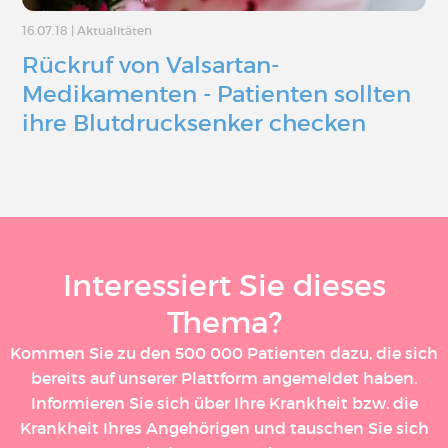
16.07.18
|
Aktualitäten
Rückruf von Valsartan-
Medikamenten - Patienten sollten
ihre Blutdrucksenker checken
Interessiert Sie dieses
Thema?
Kommen Sie zu den 500 000 Patienten dazu, die sich
bereits auf unserer Plattform angemeldet haben.
Informieren Sie sich über Ihre Krankheit bzw. die
Krankheit Ihres Angehörigen und tauschen Sie sich