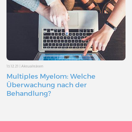
13.12.21
|
Aktualitäten
Multiples Myelom: Welche
Überwachung nach der
Behandlung?