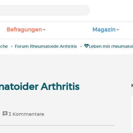
Befragungen
Magazin
iche
Forum Rheumatoide Arthritis
Leben mit rheumatoid
toider Arthritis
3
Kommentare