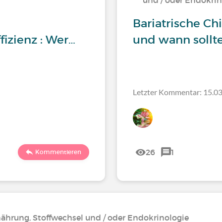
und / oder Endokrin
Bariatrische Chi
izienz : Wer…
und wann sollt
Letzter Kommentar: 15.03
26
1
Kommentieren
nährung, Stoffwechsel und / oder Endokrinologie