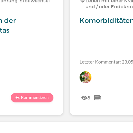
nährung, Stoffwechsel
Leben mit einer Kra
und / oder Endokrin
n der
Komorbiditäten
tas
Letzter Kommentar: 23.05
8
1
Kommentieren