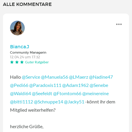
ALLE KOMMENTARE
Bianca.J
Community Managerin
12.04.24 um 17:32
Guter Ratgeber
Hallo
@Service
@Manuela56
@LMaerz
@Nadine47
@Pedi66
@Paradoxis111
@Adam1962
@Senebe
@Waldi64
@Seefeldt
@Ftomtom66
@meinereine
@bitti1112
@Schnuppe14
@Jacky51
-könnt ihr dem
Mitglied weiterhelfen?
herzliche Grüße,