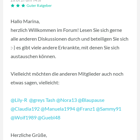
25.01.21 um 14:31
Guter Ratgeber
Hallo Marina,
herzlich Willkommen im Forum! Lesen Sie sich gerne
alle anderen Diskussionen durch und beteiligen Sie sich
:-) es gibt viele andere Erkrankte, mit denen Sie sich
austauschen können.
Vielleicht möchten die anderen Mitglieder auch noch
etwas sagen, vielleicht:
@Lily-R
‍
@greys Tash
‍
@Nora13
‍
@Blaupause
‍
@Claudia192
‍
@Manuela1994
‍
@Franz1
‍
@Sammy91
@Woif1989
‍
@Guebl48
‍
Herzliche Grüße,