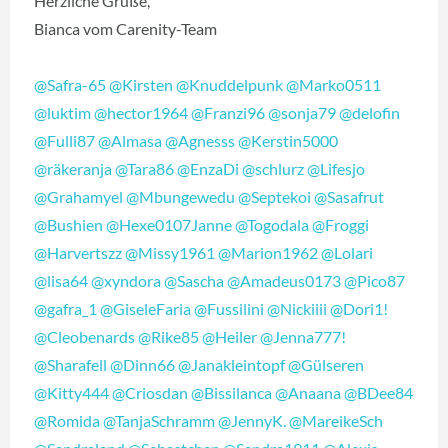
Herzliche Grüße,
Bianca vom Carenity-Team
@Safra-65
@Kirsten
@Knuddelpunk
@Marko0511
@luktim
@hector1964
@Franzi96
@sonja79
@delofin
@Fulli87
@Almasa
@Agnesss
@Kerstin5000
@räkeranja
@Tara86
@EnzaDi
@schlurz
@Lifesjo
@Grahamyel
@Mbungewedu
@Septekoi
@Sasafrut
@Bushien
@Hexe0107Janne
@Togodala
@Froggi
@Harvertszz
@Missy1961
@Marion1962
@Lolari
@lisa64
@xyndora
@Sascha
@Amadeus0173
@Pico87
@gafra_1
@GiseleFaria
@Fussilini
@Nickiiii
@Dori1!
@Cleobenards
@Rike85
@Heiler
@Jenna777!
@Sharafell
@Dinn66
@Janakleintopf
@Gülseren
@Kitty444
@Criosdan
@Bissilanca
@Anaana
@BDee84
@Romida
@TanjaSchramm
@JennyK.
@MareikeSch