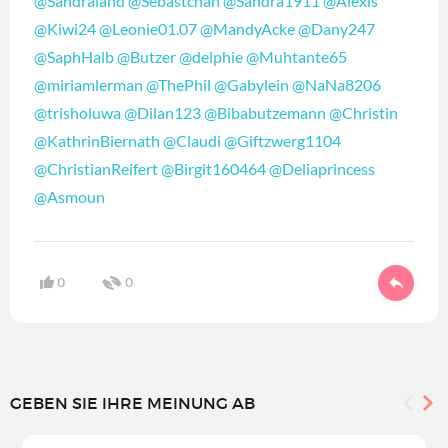
@Sandraland
@Sebastchan
@Sandra1911
@Alexis
@Kiwi24
@Leonie01.07
@MandyAcke
@Dany247
@SaphHalb
@Butzer
@delphie
@Muhtante65
@miriamlerman
@ThePhil
@Gabylein
@NaNa8206
@trisholuwa
@Dilan123
@Bibabutzemann
@Christin
@KathrinBiernath
@Claudi
@Giftzwerg1104
@ChristianReifert
@Birgit160464
@Deliaprincess
@Asmoun
0
0
GEBEN SIE IHRE MEINUNG AB