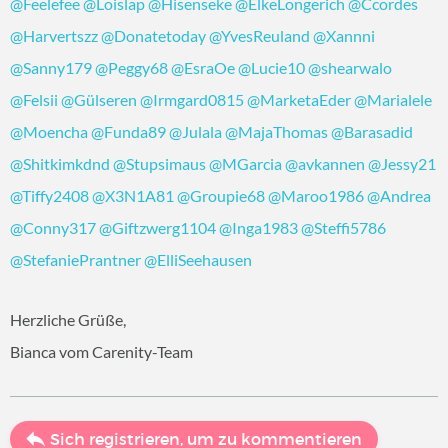
@Feelefee
@Loislap
@Hisenseke
@ElkeLongerich
@Ccordes
@Harvertszz
@Donatetoday
@YvesReuland
@Xannni
@Sanny179
@Peggy68
@EsraOe
@Lucie10
@shearwalo
@Felsii
@Gülseren
@Irmgard0815
@MarketaEder
@Marialele
@Moencha
@Funda89
@Julala
@MajaThomas
@Barasadid
@Shitkimkdnd
@Stupsimaus
@MGarcia
@avkannen
@Jessy21
@Tiffy2408
@X3N1A81
@Groupie68
@Maroo1986
@Andrea
@Conny317
@Giftzwerg1104
@Inga1983
@Steffi5786
@StefaniePrantner
@ElliSeehausen
Herzliche Grüße,
Bianca vom Carenity-Team
Sich registrieren, um zu kommentieren