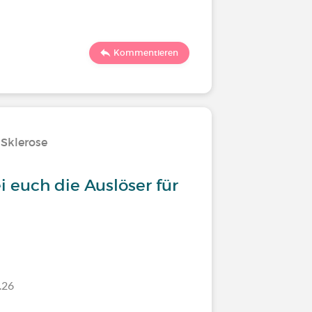
173
2
Kommentieren
 Sklerose
Behandlu
i euch die Auslöser für
Deine d
.26
Letzter Komm