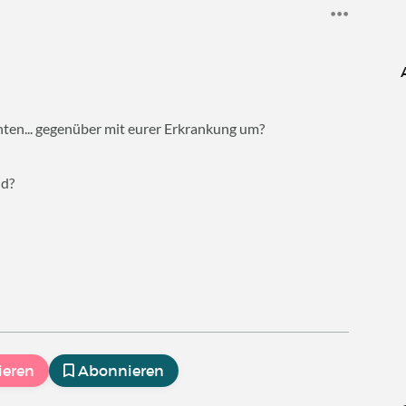
nten... gegenüber mit eurer Erkrankung um?
id?
ieren
Abonnieren