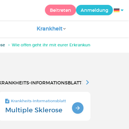
Beitreten
Anmeldung
Krankheit
ose
Wie offen geht ihr mit eurer Erkrankung um?
KRANKHEITS-INFORMATIONSBLATT
Krankheits-Informationsblatt
Krankheits-Inf
Multiple Sklerose
Zur Beha
von multi
Sklerose