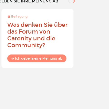
GEBEN SIE IHRE MEINUNG AB
Befragung
Befragung
Was denken Sie über
Werden 
das Forum von
Carenit
Carenity und die
- Bewirk
Community?
in der 
Ich gebe meine Meinung ab
Ich gebe