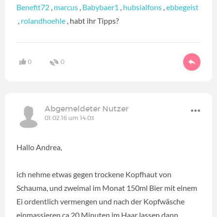
Benefit72
,
marcus
,
Babybaer1
,
hubsialfons
,
ebbegeist
,
rolandhoehle
, habt ihr Tipps?
0
0
Abgemeldeter Nutzer
01.02.16 um 14:03
Hallo Andrea,
ich nehme etwas gegen trockene Kopfhaut von
Schauma, und zweimal im Monat 150ml Bier mit einem
Ei ordentlich vermengen und nach der Kopfwäsche
einmassieren ca 20 Minuten im Haar lassen dann