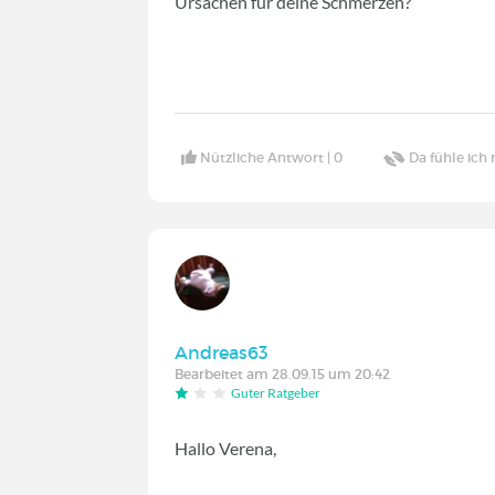
Ursachen für deine Schmerzen?
Nützliche Antwort |
0
Da fühle ich 
Andreas63
Bearbeitet am 28.09.15 um 20:42
Guter Ratgeber
Hallo Verena,