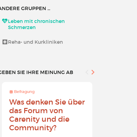
ANDERE GRUPPEN ...
Leben mit chronischen
Schmerzen
Reha- und Kurkliniken
GEBEN SIE IHRE MEINUNG AB
Befragung
Befragung
Was denken Sie über
Werden 
das Forum von
Carenit
Carenity und die
- Bewirk
Community?
in der 