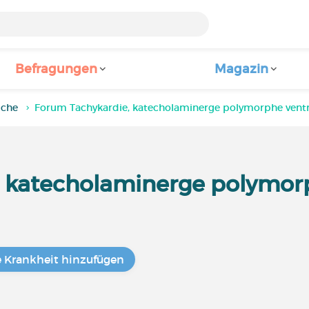
Befragungen
Magazin
iche
Forum Tachykardie, katecholaminerge polymorphe ventr
 katecholaminerge polymorp
e Krankheit hinzufügen