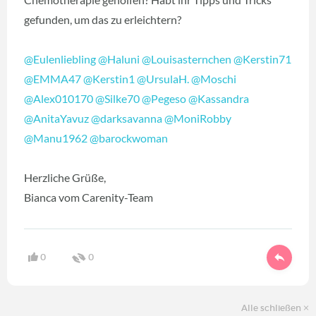
gefunden, um das zu erleichtern?
@Eulenliebling
@Haluni
@Louisasternchen
@Kerstin71
@EMMA47
@Kerstin1
@UrsulaH.
@Moschi
@Alex010170
@Silke70
@Pegeso
@Kassandra
@AnitaYavuz
@darksavanna
@MoniRobby
@Manu1962
@barockwoman
Herzliche Grüße,
Bianca vom Carenity-Team
0
0
Alle schließen