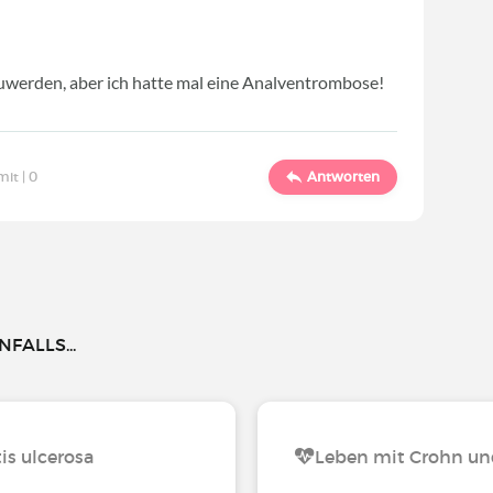
uwerden, aber ich hatte mal eine Analventrombose!
mit |
0
Antworten
FALLS...
is ulcerosa
Leben mit Crohn und