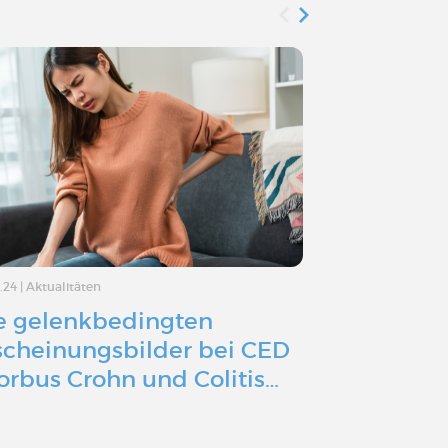
.24
|
Aktualitäten
08.12.23
|
Aktualität
e gelenkbedingten
Chronisch
scheinungsbilder bei CED
Darmerkr
orbus Crohn und Colitis…
und Augen