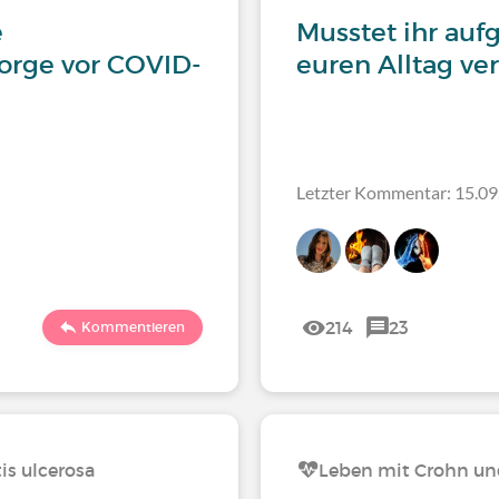
e
Musstet ihr au
rge vor COVID-
euren Alltag ve
Letzter Kommentar: 15.09
214
23
Kommentieren
is ulcerosa
Leben mit Crohn und