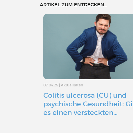
ARTIKEL ZUM ENTDECKEN...
07.04.25
|
Aktualitäten
Colitis ulcerosa (CU) und
psychische Gesundheit: G
es einen versteckten…