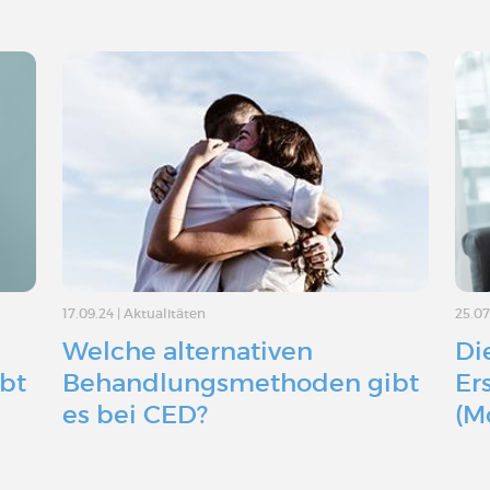
17.09.24
|
Aktualitäten
25.07
Welche alternativen
Di
ibt
Behandlungsmethoden gibt
Er
es bei CED?
(M