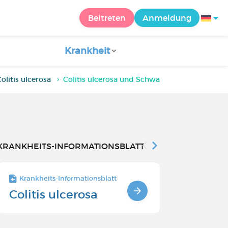
Beitreten
Anmeldung
Krankheit
litis ulcerosa
Colitis ulcerosa und Schwangerschaft
KRANKHEITS-INFORMATIONSBLATT
Krankheits-Informationsblatt
Krankheits-Inf
Colitis ulcerosa
Colitis ul
Behandl