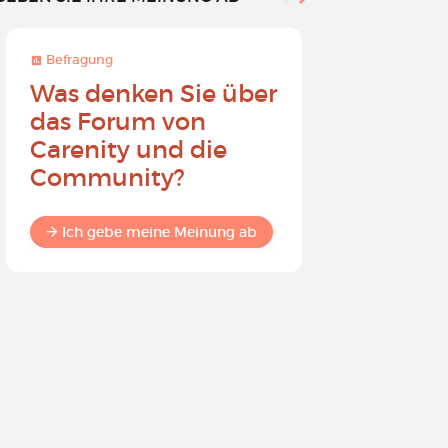
Befragung
Befragung
Was denken Sie über
Werden 
das Forum von
Carenit
Carenity und die
- Bewirk
Community?
in der 
Ich gebe meine Meinung ab
Ich gebe