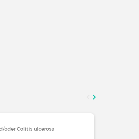
/oder Colitis ulcerosa
Leben mi