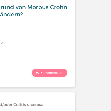
fgrund von Morbus Crohn
In welc
rändern?
erkrank
.21
Letzter Komm
181
1
Kommentieren
/oder Colitis ulcerosa
Leben mi